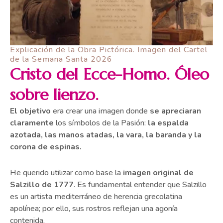
Explicación de la Obra Pictórica. Imagen del Cartel
de la Semana Santa 2026
Cristo del Ecce-Homo. Óleo
Roberto Ferrández Gil
sobre lienzo.
Primer PREMIO NACIONAL de pintura de
historia de España “Puydu Fou”
El objetivo
era crear una imagen donde
se apreciaran
claramente
los símbolos de la Pasión:
la espalda
azotada, las manos atadas, la vara, la baranda y la
corona de espinas.
He querido utilizar como base la
imagen original de
Salzillo de 1777
. Es fundamental entender que Salzillo
es un artista mediterráneo de herencia grecolatina
apolínea; por ello, sus rostros reflejan una agonía
contenida.