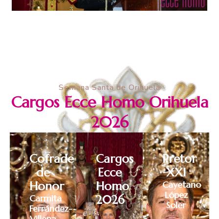
Semana Santa de Orihuela
Cargos Ecce Homo Orihuela
2026
Cofrade
Cargos
Pretor
de
Ecce
XXI
Honor
Homo
Cayetano
López
Carmita
2026
Soler
Ferrández-
Villena