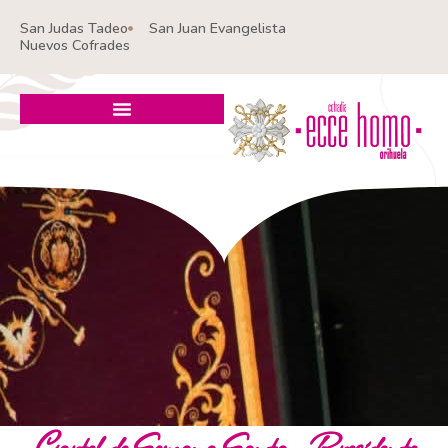
Ir
San Judas Tadeo
San Juan Evangelista
al
Nuevos Cofrades
contenido
Cartel de Semana Santa – Presidente