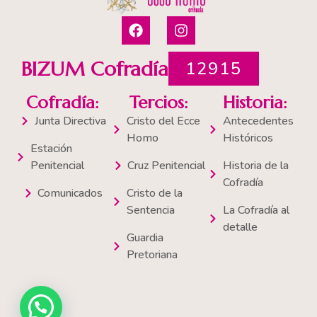
F
I
a
n
c
s
e
t
BIZUM Cofradía
12915
b
a
o
g
Cofradía:
Tercios:
Historia:
o
r
k
a
Junta Directiva
Cristo del Ecce
Antecedentes
m
Homo
Históricos
Estación
Penitencial
Cruz Penitencial
Historia de la
Cofradía
Comunicados
Cristo de la
Sentencia
La Cofradía al
detalle
Guardia
Pretoriana