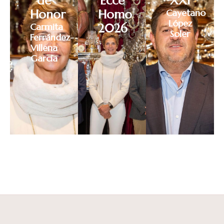
de
Ecce
XXI
Honor
Homo
Cayetano
López
Carmita
2026
Soler
Ferrández-
Villena
García