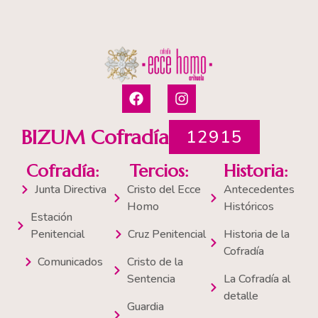
F
I
a
n
c
s
e
t
BIZUM Cofradía
12915
b
a
o
g
Cofradía:
Tercios:
Historia:
o
r
k
a
Junta Directiva
Cristo del Ecce
Antecedentes
m
Homo
Históricos
Estación
Penitencial
Cruz Penitencial
Historia de la
Cofradía
Comunicados
Cristo de la
Sentencia
La Cofradía al
detalle
Guardia