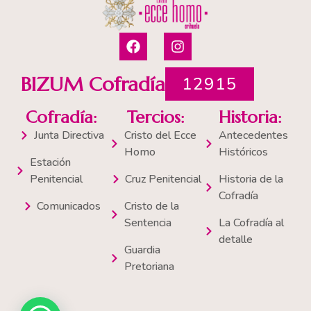
F
I
a
n
c
s
e
t
BIZUM Cofradía
12915
b
a
o
g
Cofradía:
Tercios:
Historia:
o
r
k
a
Junta Directiva
Cristo del Ecce
Antecedentes
m
Homo
Históricos
Estación
Penitencial
Cruz Penitencial
Historia de la
Cofradía
Comunicados
Cristo de la
Sentencia
La Cofradía al
detalle
Guardia
Pretoriana