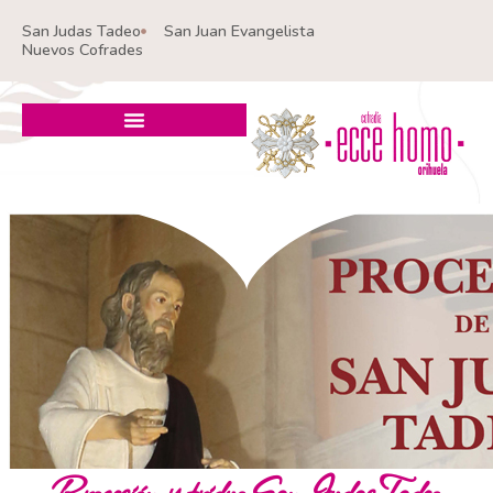
Ir
San Judas Tadeo
San Juan Evangelista
al
Nuevos Cofrades
contenido
Procesión y triduo San Judas Tadeo