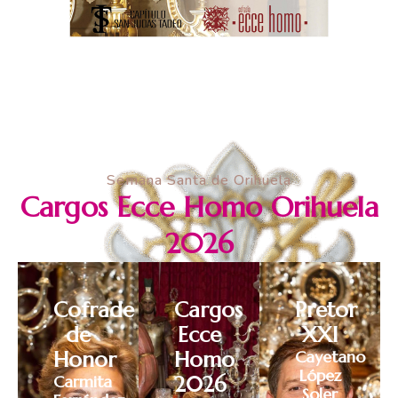
Semana Santa de Orihuela
Cargos Ecce Homo Orihuela
2026
Cofrade
Cargos
Pretor
de
Ecce
XXI
Honor
Homo
Cayetano
López
Carmita
2026
Soler