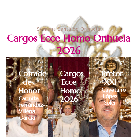
Semana Santa de Orihuela
Cargos Ecce Homo Orihuela
2026
Cofrade
Cargos
Pretor
de
Ecce
XXI
Honor
Homo
Cayetano
López
Carmita
2026
Soler
Ferrández-
Villena
García