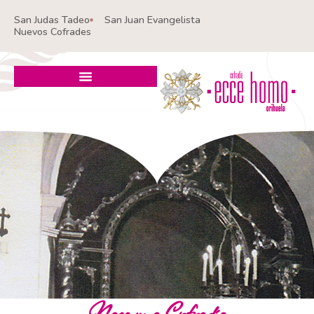
Ir
San Judas Tadeo
San Juan Evangelista
al
Nuevos Cofrades
contenido
Nace una Cofradía