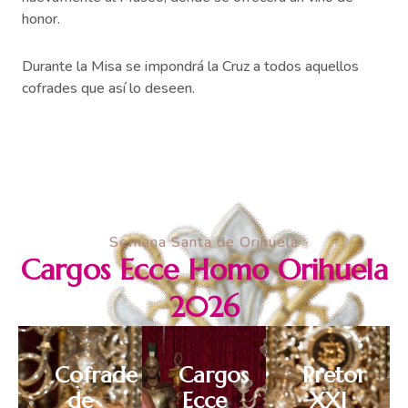
honor.
Durante la Misa se impondrá la Cruz a todos aquellos
cofrades que así lo deseen.
Semana Santa de Orihuela
Cargos Ecce Homo Orihuela
2026
Cofrade
Cargos
Pretor
de
Ecce
XXI