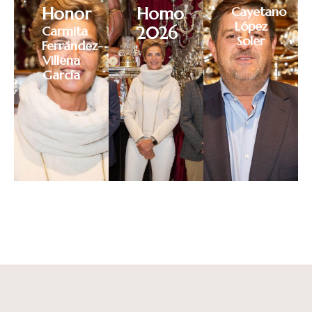
Honor
Homo
Cayetano
López
Carmita
2026
Soler
Ferrández-
Villena
García