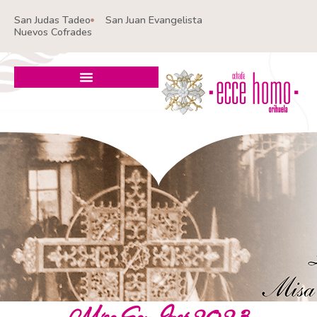
Ir
San Judas Tadeo
San Juan Evangelista
al
Nuevos Cofrades
contenido
Misa San José 2023