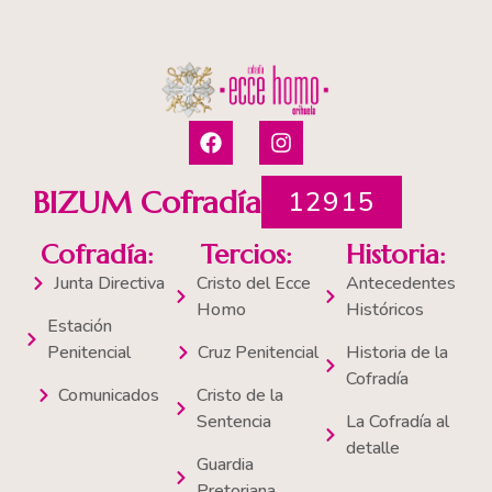
F
I
a
n
c
s
e
t
BIZUM Cofradía
12915
b
a
o
g
Cofradía:
Tercios:
Historia:
o
r
k
a
Junta Directiva
Cristo del Ecce
Antecedentes
m
Homo
Históricos
Estación
Penitencial
Cruz Penitencial
Historia de la
Cofradía
Comunicados
Cristo de la
Sentencia
La Cofradía al
detalle
Guardia
Pretoriana