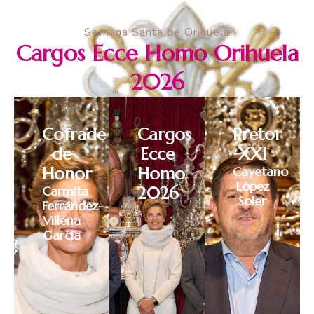
Semana Santa de Orihuela
Cargos Ecce Homo Orihuela
2026
Cofrade
Cargos
Pretor
de
Ecce
XXI
Honor
Homo
Cayetano
López
Carmita
2026
Soler
Ferrández-
Villena
García