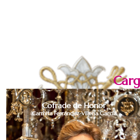
Carg
Cofrade de Honor
Carmita Ferrández-Villena García