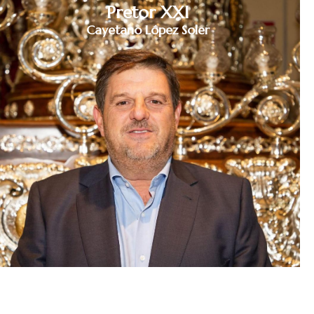
Pretor XXI
Cayetano López Soler