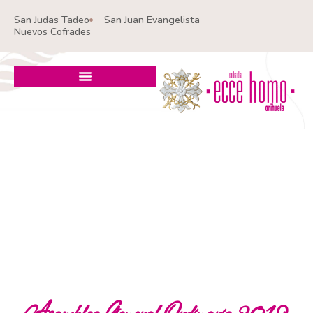
Ir
San Judas Tadeo
San Juan Evangelista
al
Nuevos Cofrades
contenido
Asamblea General Ordinaria 2019