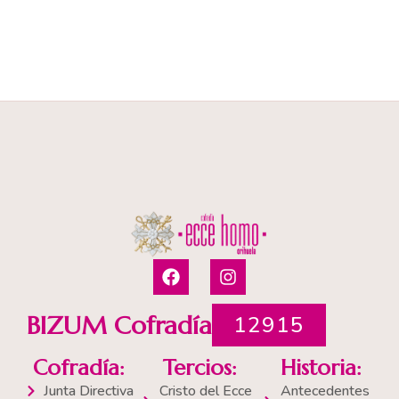
F
I
a
n
c
s
e
t
BIZUM Cofradía
12915
b
a
o
g
Cofradía:
Tercios:
Historia:
o
r
k
a
Junta Directiva
Cristo del Ecce
Antecedentes