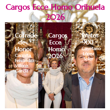
Cargos Ecce Homo Orihuela
2026
Cofrade
Cargos
Pretor
de
Ecce
XXI
Honor
Homo
Cayetano
López
Carmita
2026
Soler
Ferrández-
Villena
García