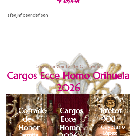
sfsajnfiosandsfisan
Semana Santa de Orihuela
Cargos Ecce Homo Orihuela
2026
Cofrade
Cargos
Pretor
de
Ecce
XXI
Honor
Homo
Cayetano
López
Carmita