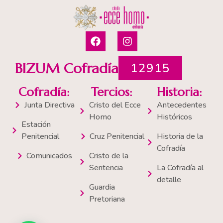
F
I
a
n
c
s
e
t
BIZUM Cofradía
12915
b
a
o
g
Cofradía:
Tercios:
Historia:
o
r
k
a
Junta Directiva
Cristo del Ecce
Antecedentes
m
Homo
Históricos
Estación
Penitencial
Cruz Penitencial
Historia de la
Cofradía
Comunicados
Cristo de la
Sentencia
La Cofradía al
detalle
Guardia
Pretoriana