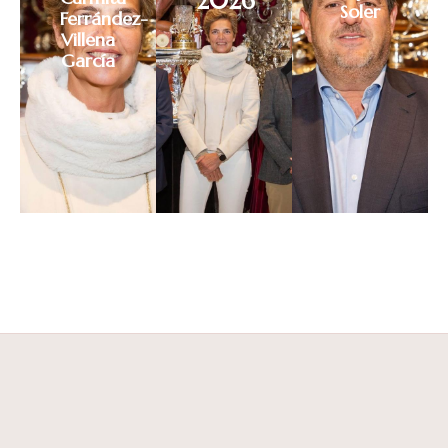
2026
Soler
Ferrández-
Villena
García