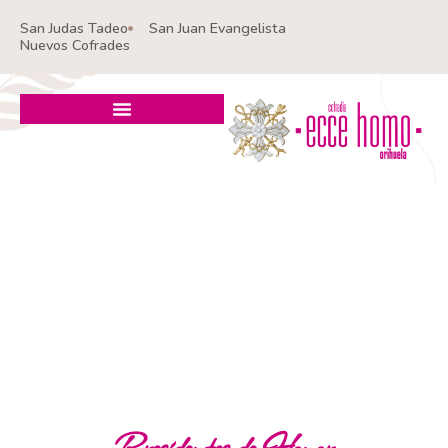
Ir
San Judas Tadeo
San Juan Evangelista
al
Nuevos Cofrades
contenido
Presidentes de Honor