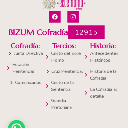
F
I
a
n
c
s
e
t
BIZUM Cofradía
12915
b
a
o
g
Cofradía:
Tercios:
Historia:
o
r
k
a
Junta Directiva
Cristo del Ecce
Antecedentes
m
Homo
Históricos
Estación
Penitencial
Cruz Penitencial
Historia de la
Cofradía
Comunicados
Cristo de la
Sentencia
La Cofradía al
detalle
Guardia
Pretoriana