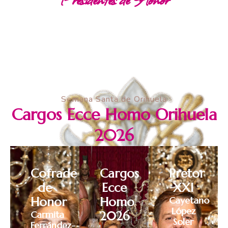
Semana Santa de Orihuela
Cargos Ecce Homo Orihuela
2026
Cofrade
Cargos
Pretor
de
Ecce
XXI
Honor
Homo
Cayetano
López
Carmita
2026
Soler
Ferrández-